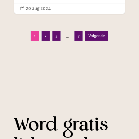
20 aug 2024

1
2
3
7
Volgende
…
Word gratis