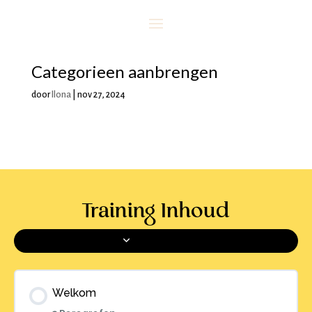
Categorieen aanbrengen
door
Ilona
|
nov 27, 2024
Training Inhoud
Uitklappen
Hoofdstukken
Welkom