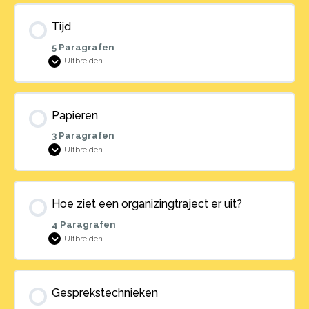
Tijd
5 Paragrafen
Uitbreiden
Tijd
Papieren
3 Paragrafen
Uitbreiden
Papieren
Hoe ziet een organizingtraject er uit?
4 Paragrafen
Uitbreiden
Hoe
ziet
een
organizingtraject
er
uit?
Gesprekstechnieken