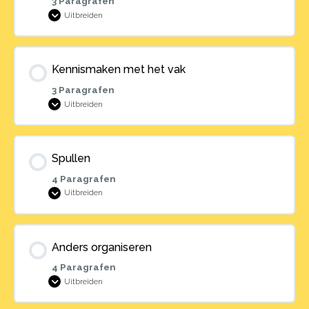
3 Paragrafen
Uitbreiden
Welkom
Kennismaken met het vak
3 Paragrafen
Uitbreiden
Kennismaken
met
het
vak
Spullen
4 Paragrafen
Uitbreiden
Spullen
Anders organiseren
4 Paragrafen
Uitbreiden
Anders
organiseren