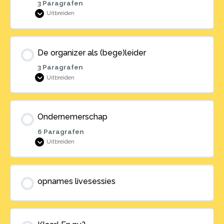
3 Paragrafen
Uitbreiden
Gesprekstechnieken
De organizer als (bege)leider
3 Paragrafen
Uitbreiden
De
organizer
als
(bege)leider
Ondernemerschap
6 Paragrafen
Uitbreiden
Ondernemerschap
opnames livesessies